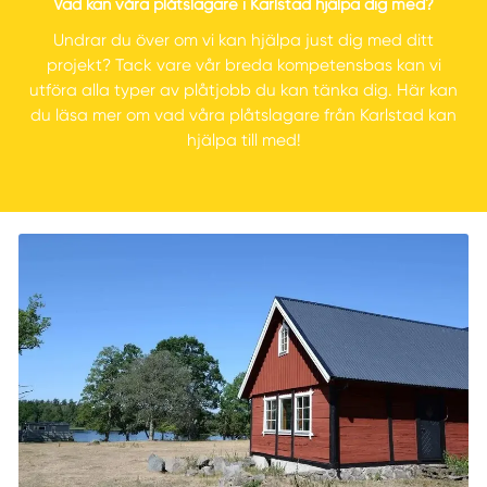
Vad kan våra plåtslagare i Karlstad hjälpa dig med?
Undrar du över om vi kan hjälpa just dig med ditt
projekt? Tack vare vår breda kompetensbas kan vi
utföra alla typer av plåtjobb du kan tänka dig. Här kan
du läsa mer om vad våra plåtslagare från Karlstad kan
hjälpa till med!