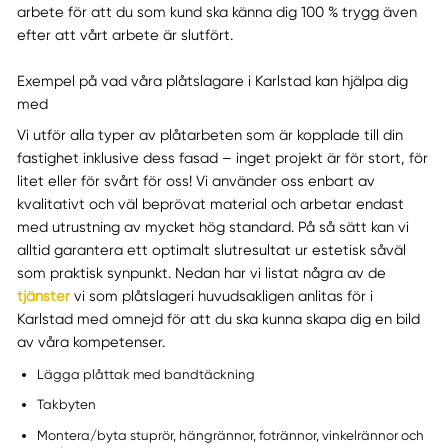
arbete för att du som kund ska känna dig 100 % trygg även
efter att vårt arbete är slutfört.
Exempel på vad våra plåtslagare i Karlstad kan hjälpa dig
med
Vi utför alla typer av plåtarbeten som är kopplade till din
fastighet inklusive dess fasad – inget projekt är för stort, för
litet eller för svårt för oss! Vi använder oss enbart av
kvalitativt och väl beprövat material och arbetar endast
med utrustning av mycket hög standard. På så sätt kan vi
alltid garantera ett optimalt slutresultat ur estetisk såväl
som praktisk synpunkt. Nedan har vi listat några av de
tjänster
vi som plåtslageri huvudsakligen anlitas för i
Karlstad med omnejd för att du ska kunna skapa dig en bild
av våra kompetenser.
Lägga plåttak med bandtäckning
Takbyten
Montera/byta stuprör, hängrännor, fotrännor, vinkelrännor och