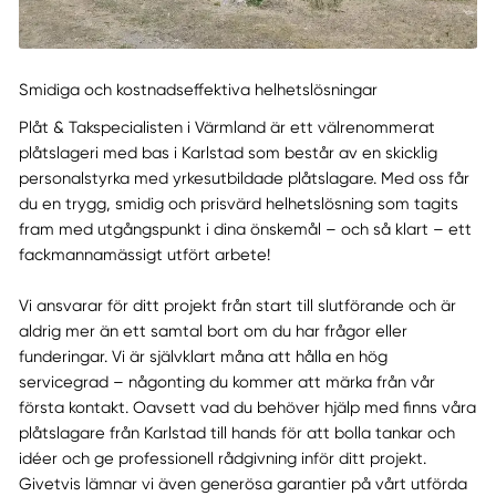
Smidiga och kostnadseffektiva helhetslösningar
Plåt & Takspecialisten i Värmland är ett välrenommerat
plåtslageri med bas i Karlstad som består av en skicklig
personalstyrka med yrkesutbildade plåtslagare. Med oss får
du en trygg, smidig och prisvärd helhetslösning som tagits
fram med utgångspunkt i dina önskemål – och så klart – ett
fackmannamässigt utfört arbete!
Vi ansvarar för ditt projekt från start till slutförande och är
aldrig mer än ett samtal bort om du har frågor eller
funderingar. Vi är självklart måna att hålla en hög
servicegrad – någonting du kommer att märka från vår
första kontakt. Oavsett vad du behöver hjälp med finns våra
plåtslagare från Karlstad till hands för att bolla tankar och
idéer och ge professionell rådgivning inför ditt projekt.
Givetvis lämnar vi även generösa garantier på vårt utförda