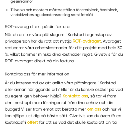
gesimrännor
Tillverka och montera måttbeställda fönsterbleck, överbleck,
vindskivebeslag, skorstensbeslag samt fotplåt
ROT-avdrag direkt på din faktura
När du anlitar våra plåtslagare i Karlstad i egenskap av
privatperson har du rätt att nyttja
ROT-avdraget
. Avdraget
reducerar våra arbetskostnader för ditt projekt med hela 30
%, vilket kommer minska dina kostnader rejält. Givetvis får du
ROT-avdraget direkt på din faktura.
Kontakta oss för mer information
Är du intresserad av att anlita våra plåtslagare i Karlstad
eller annan närliggande ort? Eller är du kanske osäker på vad
du egentligen behöver hjälp?
Kontakta oss
, så tar vi fram
den mest optimala lösningen utifrån dina behov och din
budget! Vi ser fram emot att berätta mer
om oss
och hur vi
kan hjälpa just dig på bästa sätt. Givetvis kan du även få en
kostnadsfri
offert
för att se vad det skulle kosta att anlita